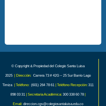
© Copyright & Propiedad del Colegio Santa Luisa
2025
| Dirección:
Carrera 73 # 42G – 25 Sur Barrio Lago
Timiza
| Teléfono:
(601) 264 78 61
| Teléfono Recepción:
311
898 03 31
| Secretaria Académica:
300 338 60 78
|
Email:
direccion.cgs@colegiosantaluisa.edu.co