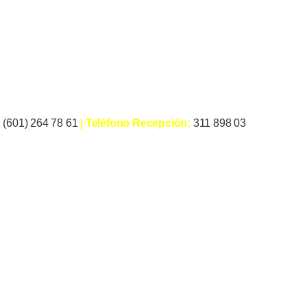
:
(601) 264 78 61
| Teléfono Recepción:
311 898 03