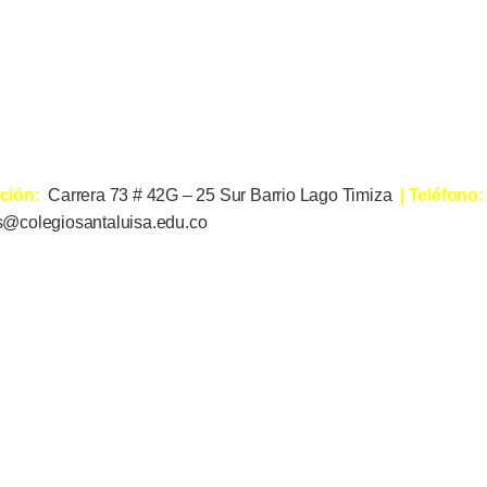
cción:
Carrera 73 # 42G – 25 Sur Barrio Lago Timiza
| Teléfono
s@colegiosantaluisa.edu.co