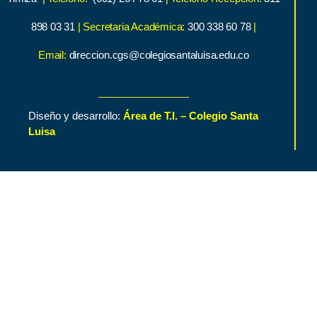
898 03 31
| Secretaria Académica:
300 338 60 78
|
Email:
direccion.cgs@colegiosantaluisa.edu.co
Diseño y desarrollo:
Área de T.I. – Colegio Santa
Luisa
Inicio
Contenido de Interés