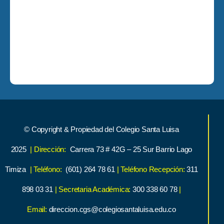
© Copyright & Propiedad del Colegio Santa Luisa
2025
| Dirección:
Carrera 73 # 42G – 25 Sur Barrio Lago
Timiza
| Teléfono:
(601) 264 78 61
| Teléfono Recepción:
311
898 03 31
| Secretaria Académica:
300 338 60 78
|
Email:
direccion.cgs@colegiosantaluisa.edu.co