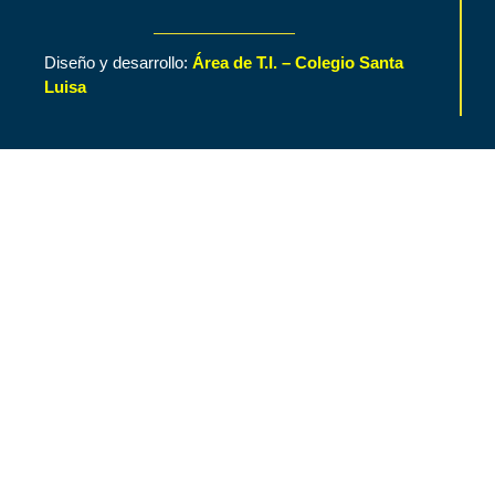
Diseño y desarrollo:
Área de T.I. – Colegio Santa
Luisa
Inicio
Contenido de Interés
Nuestro Colegio
Áreas Funcionales