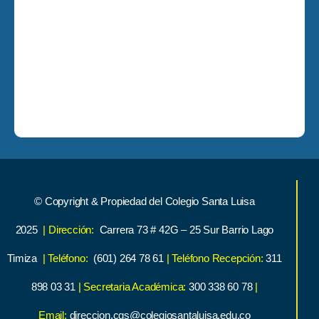
© Copyright & Propiedad del Colegio Santa Luisa
2025
| Dirección:
Carrera 73 # 42G – 25 Sur Barrio Lago
Timiza
| Teléfono:
(601) 264 78 61
| Teléfono Recepción:
311
898 03 31
| Secretaria Académica:
300 338 60 78
|
Email:
direccion.cgs@colegiosantaluisa.edu.co