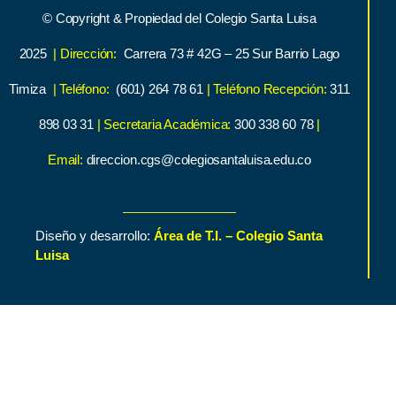
© Copyright & Propiedad del Colegio Santa Luisa
2025
| Dirección:
Carrera 73 # 42G – 25 Sur Barrio Lago
Timiza
| Teléfono:
(601) 264 78 61
| Teléfono Recepción:
311
898 03 31
| Secretaria Académica:
300 338 60 78
|
Email:
direccion.cgs@colegiosantaluisa.edu.co
Diseño y desarrollo:
Área de T.I. – Colegio Santa
Luisa
Inicio