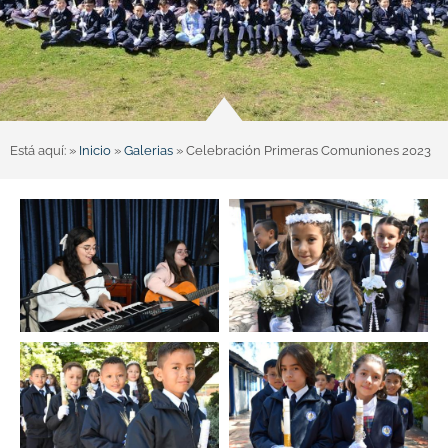
Está aquí: »
Inicio
»
Galerias
»
Celebración Primeras Comuniones 2023