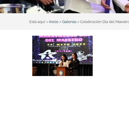
Está aquí: »
Inicio
»
Galerias
»
Celebración Día del Maestr