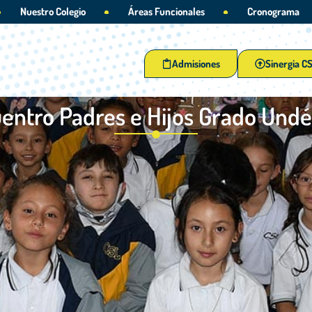
Nuestro Colegio
Áreas Funcionales
Cronograma
Admisiones
Sinergia C
entro Padres e Hijos Grado Und