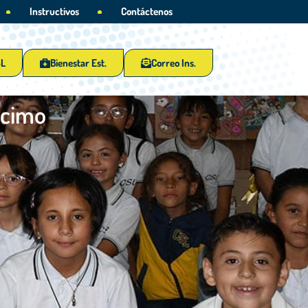
Instructivos
Contáctenos
SL
Bienestar Est.
Correo Ins.
écimo