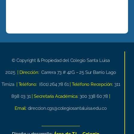
© Copyright & Propiedad del Colegio Santa Luisa
2025
| Dirección:
Carrera 73 # 42G – 25 Sur Barrio Lago
Timiza
| Teléfono:
(601) 264 78 61
| Teléfono Recepción:
311
898 03 31
| Secretaria Académica:
300 338 60 78
|
Email:
direccion.cgs@colegiosantaluisa.edu.co