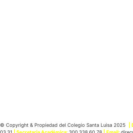
© Copyright & Propiedad del Colegio Santa Luisa 2025
|
03 31
| Secretaria Académica:
300 338 60 78
| Email:
direc