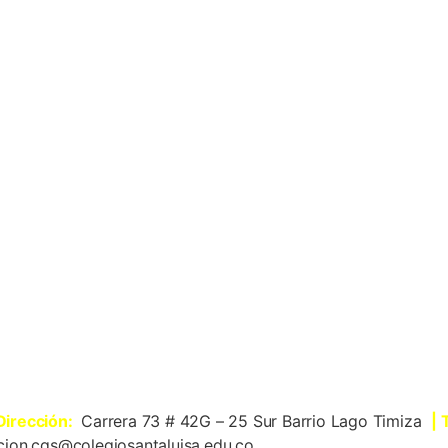
 Dirección:
Carrera 73 # 42G – 25 Sur Barrio Lago Timiza
| 
cion.cgs@colegiosantaluisa.edu.co