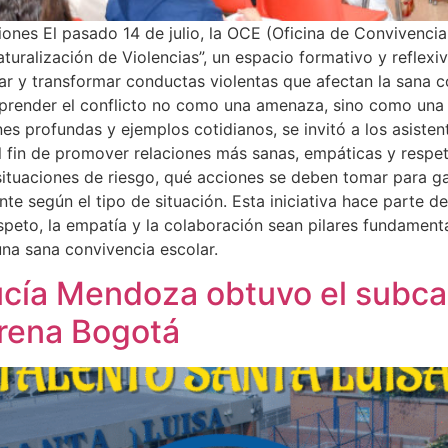
nes El pasado 14 de julio, la OCE (Oficina de Convivencia 
aturalización de Violencias”, un espacio formativo y reflexi
icar y transformar conductas violentas que afectan la sana c
prender el conflicto no como una amenaza, sino como una o
ones profundas y ejemplos cotidianos, se invitó a los asiste
 fin de promover relaciones más sanas, empáticas y respe
 situaciones de riesgo, qué acciones se deben tomar para g
nte según el tipo de situación. Esta iniciativa hace parte d
speto, la empatía y la colaboración sean pilares fundamenta
una sana convivencia escolar.
Lucía Mendoza obtuvo el subc
Arena Bogotá